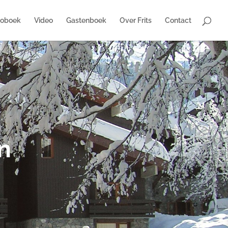
toboek
Video
Gastenboek
Over Frits
Contact
n