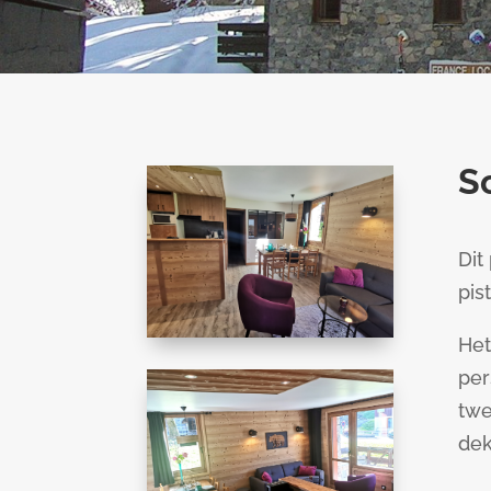
S
Dit
pis
Het
per
twe
de