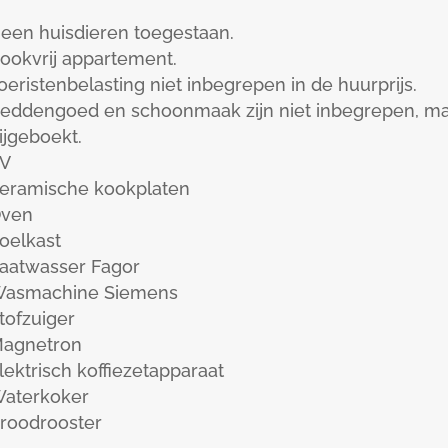
een huisdieren toegestaan.
ookvrij appartement.
oeristenbelasting niet inbegrepen in de huurprijs.
eddengoed en schoonmaak zijn niet inbegrepen, maa
ijgeboekt.
V
eramische kookplaten
ven
oelkast
aatwasser Fagor
asmachine Siemens
tofzuiger
agnetron
lektrisch koffiezetapparaat
aterkoker
roodrooster