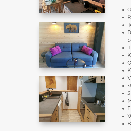
G
R
T
B
b
T
K
O
K
V
W
S
M
E
W
B