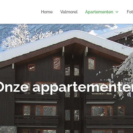
Home
Valmorel
Apartementen
Fo
Onze appartemente