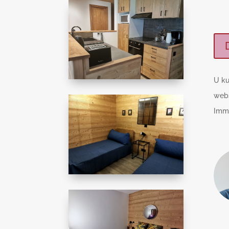
U ku
webs
Immo